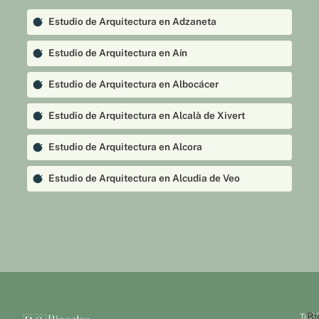
Estudio de Arquitectura en Adzaneta
Estudio de Arquitectura en Aín
Estudio de Arquitectura en Albocácer
Estudio de Arquitectura en Alcalà de Xivert
Estudio de Arquitectura en Alcora
Estudio de Arquitectura en Alcudia de Veo
Estudio de Arquitectura en Alfondeguilla
Estudio de Arquitectura en Algimia de Almonacid
Estudio de Arquitectura en Almazora
Estudio de Arquitectura en Almedíjar
Bi
Tu