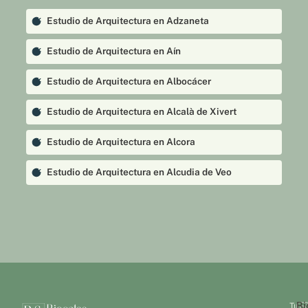
Estudio de Arquitectura en Adzaneta
Estudio de Arquitectura en Aín
Estudio de Arquitectura en Albocácer
Estudio de Arquitectura en Alcalà de Xivert
Estudio de Arquitectura en Alcora
Estudio de Arquitectura en Alcudia de Veo
Estudio de Arquitectura en Alfondeguilla
Estudio de Arquitectura en Algimia de Almonacid
Estudio de Arquitectura en Almazora
Estudio de Arquitectura en Almedíjar
Bi
Tu