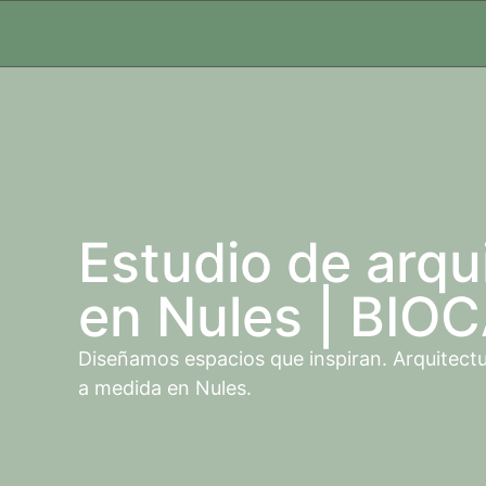
Estudio de arqu
en Nules | BIO
Diseñamos espacios que inspiran. Arquitectur
a medida en Nules.