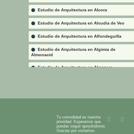
Estudio de Arquitectura en Alcora
Estudio de Arquitectura en Alcudia de Veo
Estudio de Arquitectura en Alfondeguilla
Estudio de Arquitectura en Algimia de
Almonacid
Estudio de Arquitectura en Almazora
Estudio de Arquitectura en Almedíjar
Estudio de Arquitectura en Almenara
Estudio de Arquitectura en Alquerías del Niño
Perdido
Tu comodidad es nuestra
prioridad. Esperamos que
Estudio de Arquitectura en Altura
puedas seguir apoyándonos.
Gracias por visitarnos.