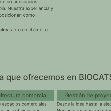
ro: crear espacios
pia. Nuestra experiencia y
 posicionan como
ules
tanto en el ámbito
.
ura que ofrecemos en BIOCAT
itectura comercial
Gestión de proye
 espacios comerciales
Desde la idea hasta la eje
nales y oficinas que
Nos encargamos de todo