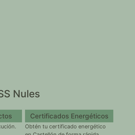
SS Nules
ctos
Certificados Energéticos
cución.
Obtén tu certificado energético
:
en Castellón de forma rápida,