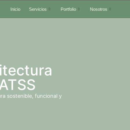
Inicio
Servicios
Portfolio
Nosotros
itectura
CATSS
a sostenible, funcional y