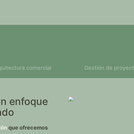
quitectura comercial
Gestión de proyec
on enfoque
ado
que ofrecemos
lón