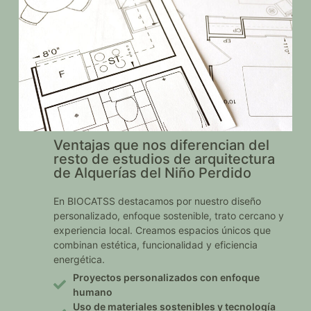
Ventajas que nos diferencian del
resto de estudios de arquitectura
de Alquerías del Niño Perdido
En BIOCATSS destacamos por nuestro diseño
personalizado, enfoque sostenible, trato cercano y
experiencia local. Creamos espacios únicos que
combinan estética, funcionalidad y eficiencia
energética.
Proyectos personalizados con enfoque
humano
Uso de materiales sostenibles y tecnología