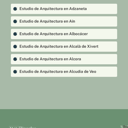
Estudio de Arquitectura en Adzaneta
Estudio de Arquitectura en Aín
Estudio de Arquitectura en Albocácer
Estudio de Arquitectura en Alcalà de Xivert
Estudio de Arquitectura en Alcora
Estudio de Arquitectura en Alcudia de Veo
Estudio de Arquitectura en Alfondeguilla
Estudio de Arquitectura en Algimia de Almonacid
Estudio de Arquitectura en Almazora
Estudio de Arquitectura en Almedíjar
Bi
Tu