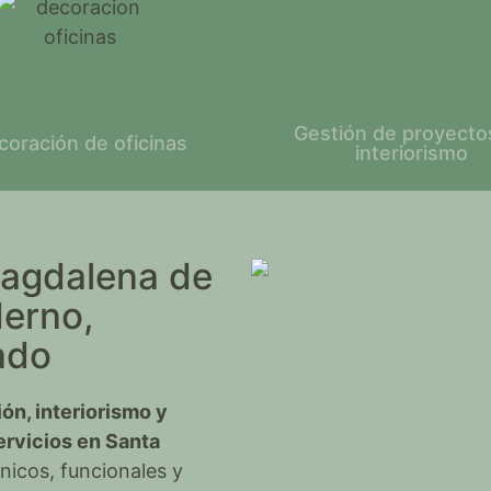
Gestión de proyecto
coración de oficinas
interiorismo
Magdalena de
derno,
ado
ón, interiorismo y
ervicios en Santa
icos, funcionales y