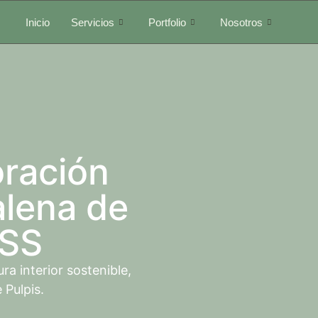
Inicio
Servicios
Portfolio
Nosotros
oración
lena de
TSS
a interior sostenible,
 Pulpis.